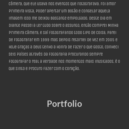
câmera, que ele usava nos eventos que fotografava. Foi amor
primeira vista, poder apertar um botão e congelar aquela
imagem isso me deixou bastante empolgado. Deste dia em
diante Passei a ler tudo sobre o assunto, então comprei Minha
Primeira câmera, e saí fotografando todo tipo de Coisa, parei
de fotografar em 1999 mas depois retornei de vez em 2005 e
Hoje graças a Deus tenho a honra de fazer o que gosto, conheci
seis países através da fotografia procurando sempre
fotografar o real a verdade nos momentos mais inusitados, é o
que sinto e procuro fazer com o coração.
Portfolio