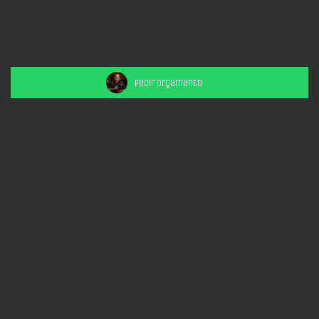
Todos
15 Anos
Aniversários
Casamentos
Ensaios
Gestantes
Pedir Orçamento
Raffa e Familia
Ensaios
12.08.2025